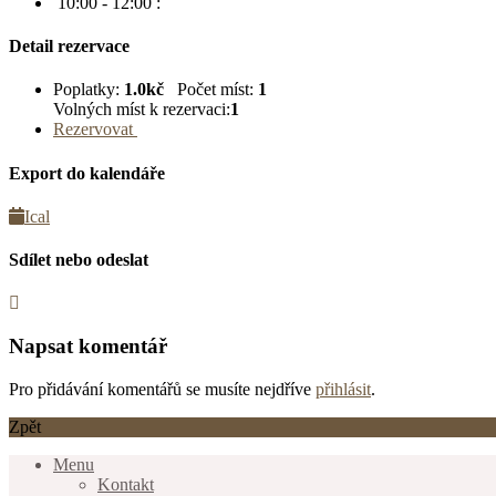
10:00 - 12:00
:
Detail rezervace
Poplatky:
1.0kč
Počet míst:
1
Volných míst k rezervaci:
1
Rezervovat
Export do kalendáře
Ical
Sdílet nebo odeslat
Napsat komentář
Pro přidávání komentářů se musíte nejdříve
přihlásit
.
Zpět
Menu
Kontakt