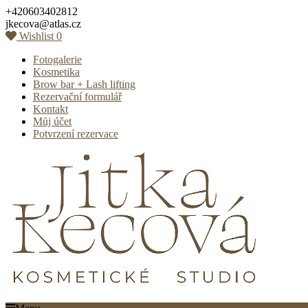
Skip
+420603402812
to
jkecova@atlas.cz
content
Wishlist
0
Fotogalerie
Kosmetika
Brow bar + Lash lifting
Rezervační formulář
Kontakt
Můj účet
Potvrzení rezervace