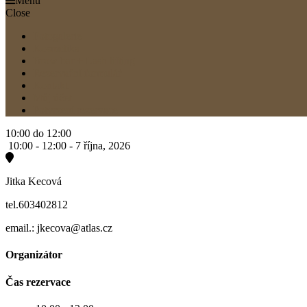
Menu
Close
Fotogalerie
Kosmetika
Brow bar + Lash lifting
Rezervační formulář
Kontakt
Můj účet
Potvrzení rezervace
10:00 do 12:00
10:00 - 12:00 -
7 října, 2026
Jitka Kecová
tel.603402812
email.: jkecova@atlas.cz
Organizátor
Čas rezervace