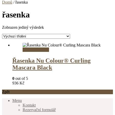
Domů
/ řasenka
řasenka
Zobrazen jediný výsledek
Přidat do košíku
Řasenka Nu Colour® Curling
Mascara Black
0
out of 5
936
Kč
Zpět
Menu
Kontakt
Rezervační formulář