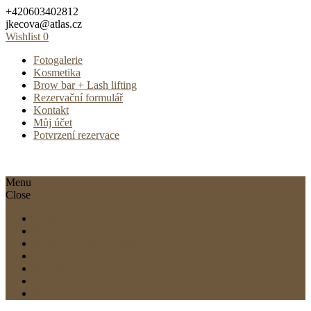
Skip
+420603402812
to
jkecova@atlas.cz
content
Wishlist
0
Fotogalerie
Kosmetika
Brow bar + Lash lifting
Rezervační formulář
Kontakt
Můj účet
Potvrzení rezervace
Menu
Close
Fotogalerie
Kosmetika
Brow bar + Lash lifting
Rezervační formulář
Kontakt
Můj účet
Potvrzení rezervace