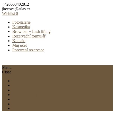
Skip
+420603402812
to
jkecova@atlas.cz
content
Wishlist
0
Fotogalerie
Kosmetika
Brow bar + Lash lifting
Rezervační formulář
Kontakt
Můj účet
Potvrzení rezervace
Menu
Close
Fotogalerie
Kosmetika
Brow bar + Lash lifting
Rezervační formulář
Kontakt
Můj účet
Potvrzení rezervace