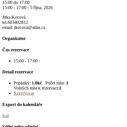
15:00 do 17:00
15:00 - 17:00 -
5 října, 2026
Jitka Kecová
tel.603402812
email: jkecova@atlas.cz
Organizátor
Čas rezervace
15:00 - 17:00
:
Detail rezervace
Poplatky:
1.0kč
Počet míst:
1
Volných míst k rezervaci:
1
Rezervovat
Export do kalendáře
Ical
Sdílet nebo odeslat