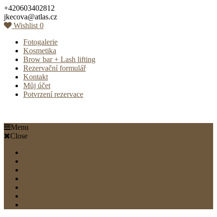
Skip
+420603402812
to
jkecova@atlas.cz
content
Wishlist
0
Fotogalerie
Kosmetika
Brow bar + Lash lifting
Rezervační formulář
Kontakt
Můj účet
Potvrzení rezervace
Menu
Close
Fotogalerie
Kosmetika
Brow bar + Lash lifting
Rezervační formulář
Kontakt
Můj účet
Potvrzení rezervace