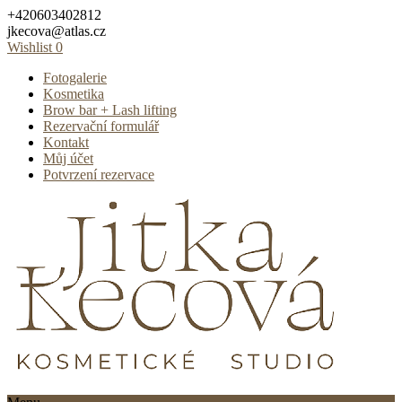
Skip
+420603402812
to
jkecova@atlas.cz
content
Wishlist
0
Fotogalerie
Kosmetika
Brow bar + Lash lifting
Rezervační formulář
Kontakt
Můj účet
Potvrzení rezervace