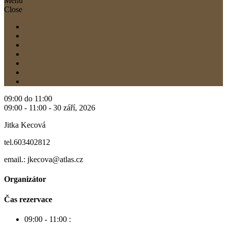
Menu
Close
Fotogalerie
Kosmetika
Brow bar + Lash lifting
Rezervační formulář
Kontakt
Můj účet
Potvrzení rezervace
09:00 do 11:00
09:00 - 11:00 -
30 září, 2026
Jitka Kecová
tel.603402812
email.: jkecova@atlas.cz
Organizátor
Čas rezervace
09:00 - 11:00
: