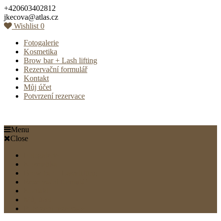
Skip
+420603402812
to
jkecova@atlas.cz
content
Wishlist
0
Fotogalerie
Kosmetika
Brow bar + Lash lifting
Rezervační formulář
Kontakt
Můj účet
Potvrzení rezervace
Menu
Close
Fotogalerie
Kosmetika
Brow bar + Lash lifting
Rezervační formulář
Kontakt
Můj účet
Potvrzení rezervace